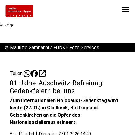
menu
Anzeige
©
Maurizio Gambarini / FUNKE Foto Services
open_in_new
Teilen:
81 Jahre Auschwitz-Befreiung:
Gedenkfeiern bei uns
Zum internationalen Holocaust-Gedenktag wird
heute (27.01.) in Gladbeck, Bottrop und
Gelsenkirchen an die Opfer des
Nationalsozialismus erinnert.
Veröffentlicht:
Dienstag, 27.01.2026 14:40