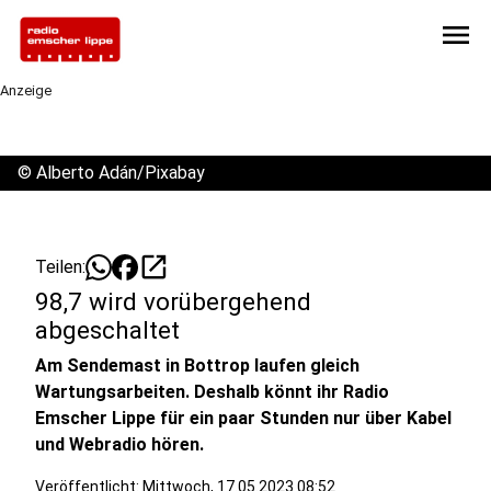
menu
Anzeige
©
Alberto Adán/Pixabay
open_in_new
Teilen:
98,7 wird vorübergehend
abgeschaltet
Am Sendemast in Bottrop laufen gleich
Wartungsarbeiten. Deshalb könnt ihr Radio
Emscher Lippe für ein paar Stunden nur über Kabel
und Webradio hören.
Veröffentlicht:
Mittwoch, 17.05.2023 08:52