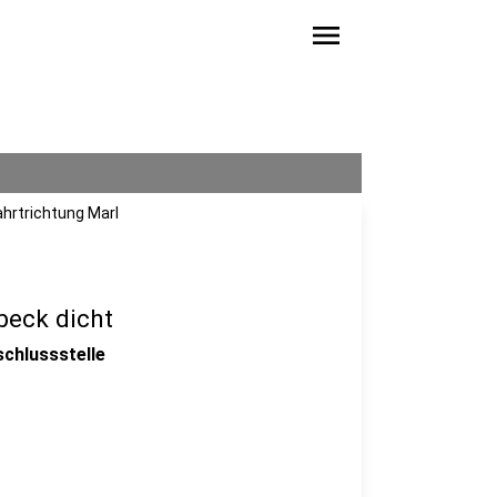
menu
ahrtrichtung Marl
beck dicht
chlussstelle