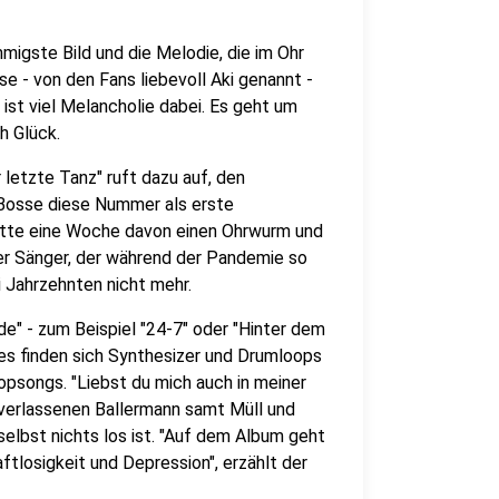
mmigste Bild und die Melodie, die im Ohr
e - von den Fans liebevoll Aki genannt -
st viel Melancholie dabei. Es geht um
h Glück.
letzte Tanz" ruft dazu auf, den
 Bosse diese Nummer als erste
 hatte eine Woche davon einen Ohrwurm und
 der Sänger, der während der Pandemie so
i Jahrzehnten nicht mehr.
de" - zum Beispiel "24-7" oder "Hinter dem
nes finden sich Synthesizer und Drumloops
opsongs. "Liebst du mich auch in meiner
verlassenen Ballermann samt Müll und
selbst nichts los ist. "Auf dem Album geht
ftlosigkeit und Depression", erzählt der