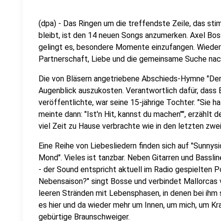
(dpa) - Das Ringen um die treffendste Zeile, das sti
bleibt, ist den 14 neuen Songs anzumerken. Axel Boss
gelingt es, besondere Momente einzufangen. Wieder i
Partnerschaft, Liebe und die gemeinsame Suche nac
Die von Bläsern angetriebene Abschieds-Hymne "Der 
Augenblick auszukosten. Verantwortlich dafür, dass
veröffentlichte, war seine 15-jährige Tochter. "Sie
meinte dann: "Ist'n Hit, kannst du machen"", erzählt
viel Zeit zu Hause verbrachte wie in den letzten zwe
Eine Reihe von Liebesliedern finden sich auf "Sunnysi
Mond". Vieles ist tanzbar. Neben Gitarren und Bassli
- der Sound entspricht aktuell im Radio gespielten P
Nebensaison?" singt Bosse und verbindet Mallorcas 
leeren Stränden mit Lebensphasen, in denen bei ihm 
es hier und da wieder mehr um Innen, um mich, um Kra
gebürtige Braunschweiger.