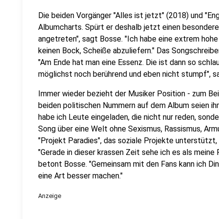
Die beiden Vorgänger "Alles ist jetzt" (2018) und "En
Albumcharts. Spürt er deshalb jetzt einen besonderen
angetreten", sagt Bosse. "Ich habe eine extrem hohe
keinen Bock, Scheiße abzuliefern." Das Songschreiben
"Am Ende hat man eine Essenz. Die ist dann so schlau
möglichst noch berührend und eben nicht stumpf", 
Immer wieder bezieht der Musiker Position - zum Be
beiden politischen Nummern auf dem Album seien ihm 
habe ich Leute eingeladen, die nicht nur reden, son
Song über eine Welt ohne Sexismus, Rassismus, Arm
"Projekt Paradies", das soziale Projekte unterstützt
"Gerade in dieser krassen Zeit sehe ich es als meine P
betont Bosse. "Gemeinsam mit den Fans kann ich Din
eine Art besser machen."
Anzeige