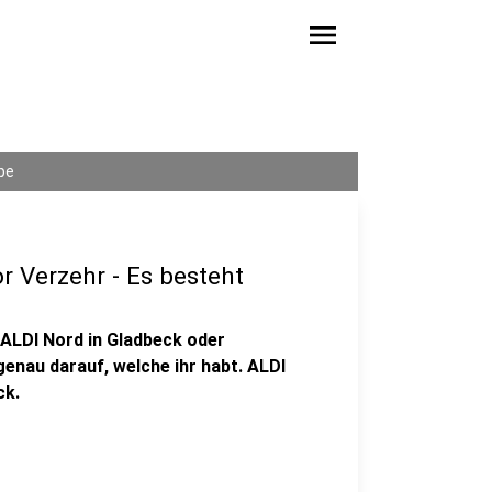
menu
pe
r Verzehr - Es besteht
i ALDI Nord in Gladbeck oder
enau darauf, welche ihr habt. ALDI
ck.