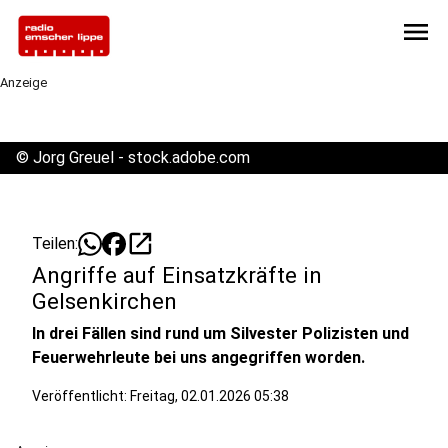
menu
Anzeige
©
Jorg Greuel - stock.adobe.com
open_in_new
Teilen:
Angriffe auf Einsatzkräfte in
Gelsenkirchen
In drei Fällen sind rund um Silvester Polizisten und
Feuerwehrleute bei uns angegriffen worden.
Veröffentlicht:
Freitag, 02.01.2026 05:38