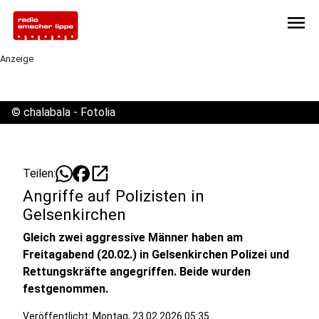
menu
Anzeige
©
chalabala - Fotolia
open_in_new
Teilen:
Angriffe auf Polizisten in
Gelsenkirchen
Gleich zwei aggressive Männer haben am
Freitagabend (20.02.) in Gelsenkirchen Polizei und
Rettungskräfte angegriffen. Beide wurden
festgenommen.
Veröffentlicht:
Montag, 23.02.2026 05:35