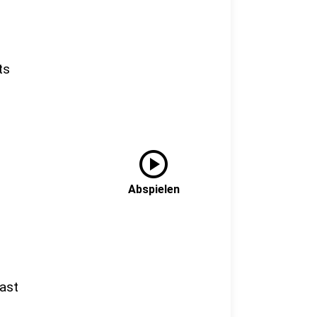
ts
play_circle
Abspielen
ast