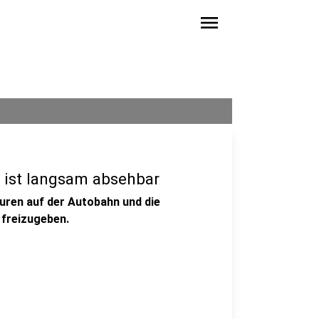
menu
e ist langsam absehbar
puren auf der Autobahn und die
 freizugeben.