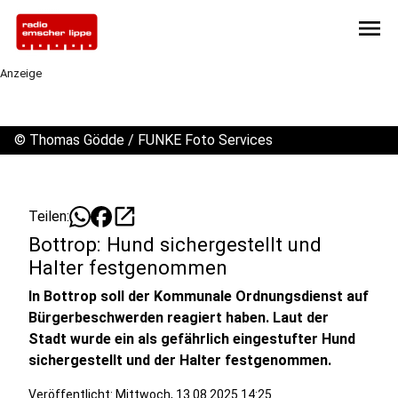
menu
Anzeige
©
Thomas Gödde / FUNKE Foto Services
open_in_new
Teilen:
Bottrop: Hund sichergestellt und
Halter festgenommen
In Bottrop soll der Kommunale Ordnungsdienst auf
Bürgerbeschwerden reagiert haben. Laut der
Stadt wurde ein als gefährlich eingestufter Hund
sichergestellt und der Halter festgenommen.
Veröffentlicht:
Mittwoch, 13.08.2025 14:25