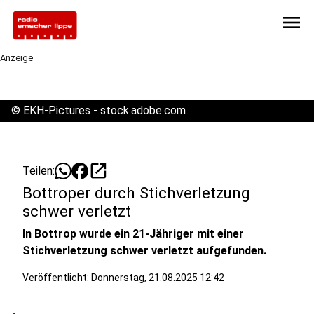
menu
Anzeige
©
EKH-Pictures - stock.adobe.com
open_in_new
Teilen:
Bottroper durch Stichverletzung
schwer verletzt
In Bottrop wurde ein 21-Jähriger mit einer
Stichverletzung schwer verletzt aufgefunden.
Veröffentlicht:
Donnerstag, 21.08.2025 12:42