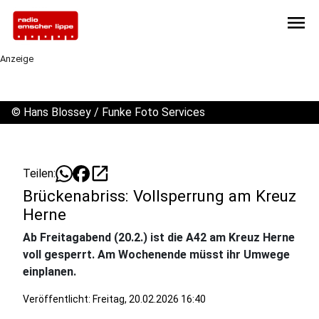
menu
Anzeige
©
Hans Blossey / Funke Foto Services
open_in_new
Teilen:
Brückenabriss: Vollsperrung am Kreuz
Herne
Ab Freitagabend (20.2.) ist die A42 am Kreuz Herne
voll gesperrt. Am Wochenende müsst ihr Umwege
einplanen.
Veröffentlicht:
Freitag, 20.02.2026 16:40