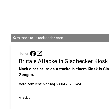
©
m.mphoto - stock.adobe.com
open_in_new
Teilen:
Brutale Attacke in Gladbecker Kiosk
Nach einer brutalen Attacke in einem Kiosk in Gl
Zeugen.
Veröffentlicht:
Montag, 24.04.2023 14:41
Anzeige