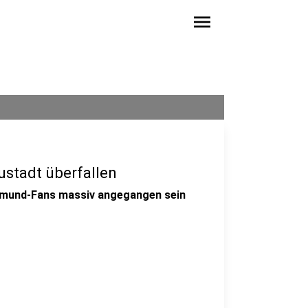
menu
ustadt überfallen
rtmund-Fans massiv angegangen sein