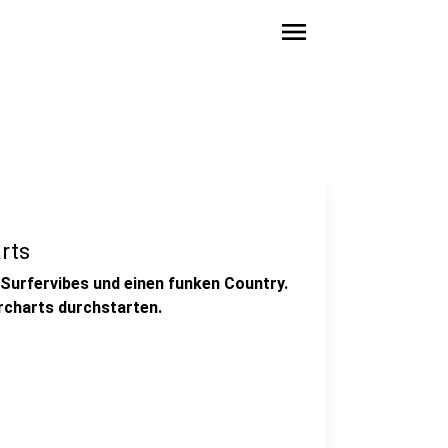
menu
rts
Surfervibes und einen funken Country.
hrcharts durchstarten.