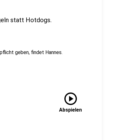
geln statt Hotdogs.
flicht geben, findet Hannes.
play_circle
Abspielen