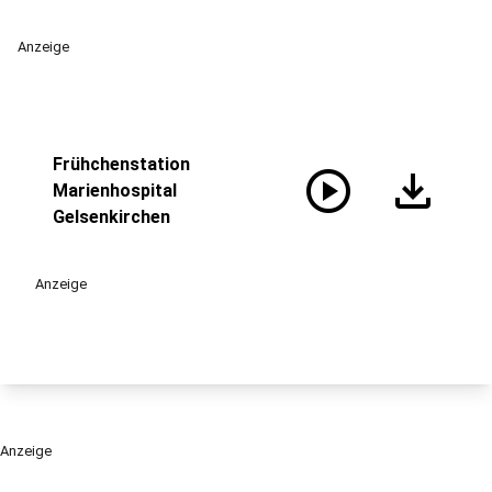
Anzeige
Frühchenstation
play_circle
download
Marienhospital
Gelsenkirchen
Anzeige
Anzeige