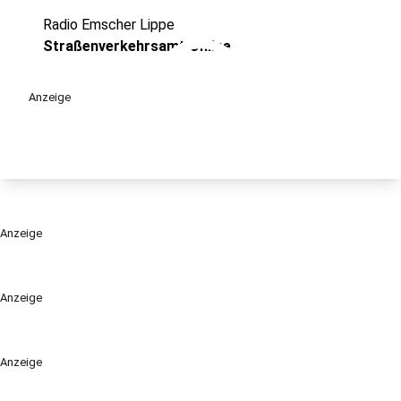
Radio Emscher Lippe
play_circle
Straßenverkehrsamt Online
Anzeige
Anzeige
Anzeige
Anzeige