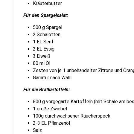
Kräuterbutter
Für den Spargelsalat:
500 g Spargel
2 Schalotten
1 EL Senf
2 EL Essig
3 Eiweiß
80 ml Öl
Zesten von je 1 unbehandelter Zitrone und Oran
Garnitur nach Wahl
Für die Bratkartoffeln:
800 g vorgegarte Kartoffeln (mit Schale am be
1 große Zwiebel
100g durchwachsener Räucherspeck
2-3 EL Pflanzenöl
Salz