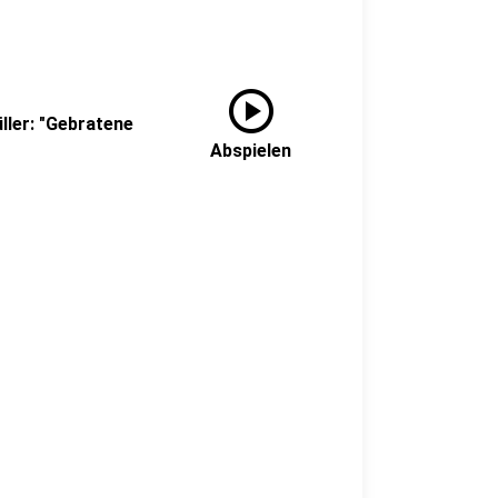
play_circle
ller: "Gebratene
Abspielen