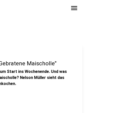
menu
"Gebratene Maischolle"
m zum Start ins Wochenende. Und was
aischolle? Nelson Müller sieht das
chkochen.