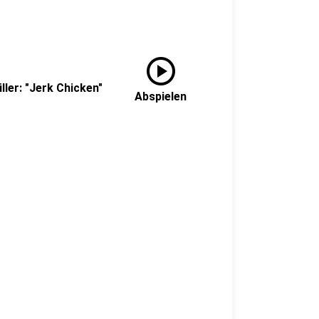
play_circle
ller: "Jerk Chicken"
Abspielen