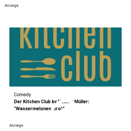
Anzeige
Comedy
play_circle
Der Kitchen Club by Nelson Müller:
"Wassermelonen-Brot"
Anzeige