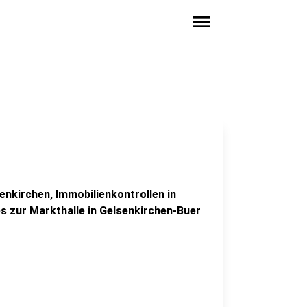
menu
nkirchen, Immobilienkontrollen in
es zur Markthalle in Gelsenkirchen-Buer