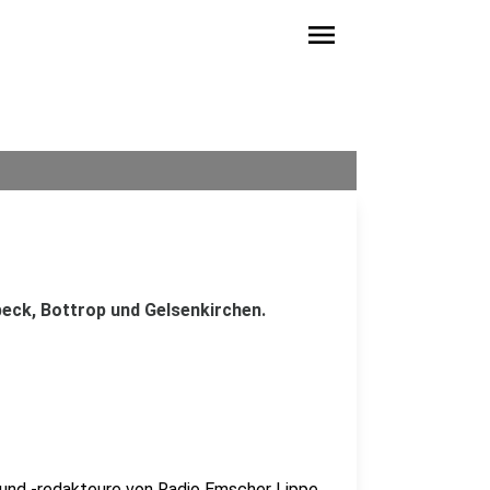
menu
eck, Bottrop und Gelsenkirchen.
 und -redakteure von Radio Emscher Lippe