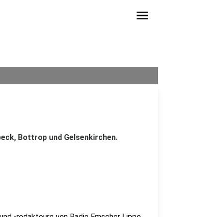
menu
eck, Bottrop und Gelsenkirchen.
 und -redakteure von Radio Emscher Lippe