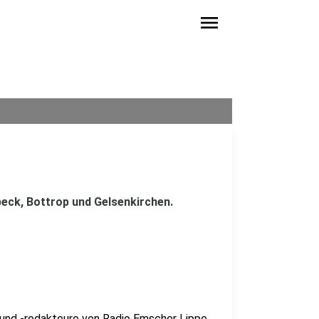
menu
eck, Bottrop und Gelsenkirchen.
 und -redakteure von Radio Emscher Lippe