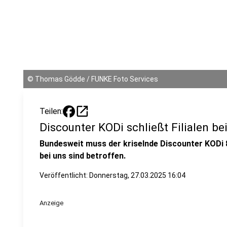
©
Thomas Gödde / FUNKE Foto Services
open_in_new
Teilen:
Discounter KODi schließt Filialen be
Bundesweit muss der kriselnde Discounter KODi 8
bei uns sind betroffen.
Veröffentlicht:
Donnerstag, 27.03.2025 16:04
Anzeige