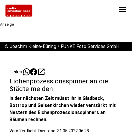
menu
Anzeige
©
Joachim Kleine-Büning / FUNKE Foto Services GmbH
open_in_new
Teilen:
Eichenprozessionsspinner an die
Städte melden
In der nächsten Zeit müsst ihr in Gladbeck,
Bottrop und Gelsenkirchen wieder verstärkt mit
Nestern des Eichenprozessionsspinners an
Bäumen rechnen.
Veröffentlicht:
Dienstag, 31.05.2022 06:28