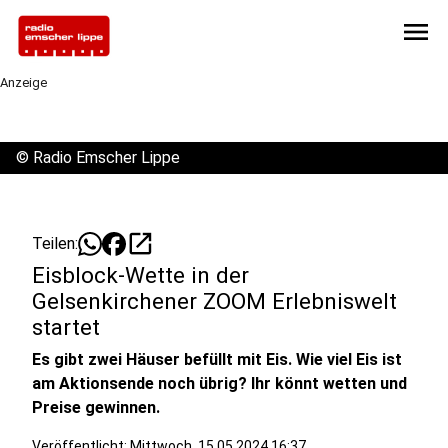
menu
Anzeige
©
Radio Emscher Lippe
open_in_new
Teilen:
Eisblock-Wette in der
Gelsenkirchener ZOOM Erlebniswelt
startet
Es gibt zwei Häuser befüllt mit Eis. Wie viel Eis ist
am Aktionsende noch übrig? Ihr könnt wetten und
Preise gewinnen.
Veröffentlicht:
Mittwoch, 15.05.2024 16:37