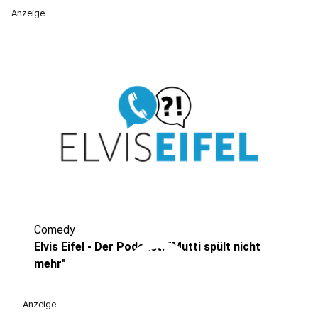
Anzeige
Comedy
play_circle
Elvis Eifel - Der Podcast: "Mutti spült nicht
mehr"
Anzeige