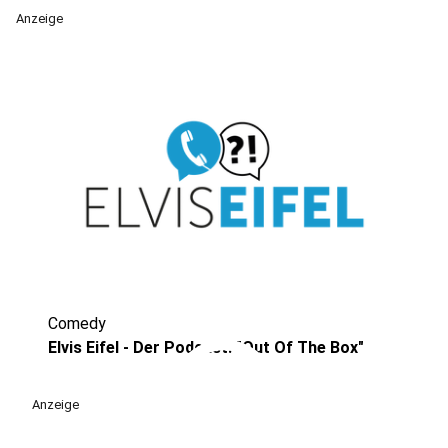
Anzeige
Comedy
play_circle
Elvis Eifel - Der Podcast: "Out Of The Box"
Anzeige