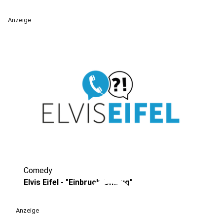
Anzeige
Comedy
play_circle
Elvis Eifel - "Einbruch-Umzug"
Anzeige