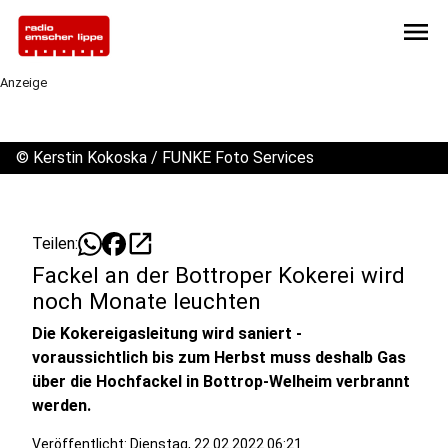
menu
Anzeige
©
Kerstin Kokoska / FUNKE Foto Services
open_in_new
Teilen:
Fackel an der Bottroper Kokerei wird
noch Monate leuchten
Die Kokereigasleitung wird saniert -
voraussichtlich bis zum Herbst muss deshalb Gas
über die Hochfackel in Bottrop-Welheim verbrannt
werden.
Veröffentlicht:
Dienstag, 22.02.2022 06:21