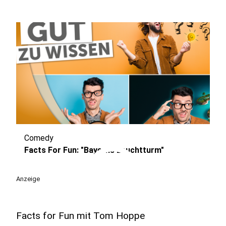
Comedy
play_circle
Facts For Fun: "Bayerns Leuchtturm"
Anzeige
Facts for Fun mit Tom Hoppe