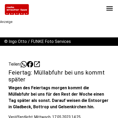
menu
Anzeige
©
Ingo Otto / FUNKE Foto Services
open_in_new
Teilen:
Feiertag: Müllabfuhr bei uns kommt
später
Wegen des Feiertags morgen kommt die
Müllabfuhr bei uns für den Rest der Woche einen
Tag später als sonst. Darauf weisen die Entsorger
in Gladbeck, Bottrop und Gelsenkirchen hin.
Veröffentlicht:
Mittwoch, 17.05.2023 14:25