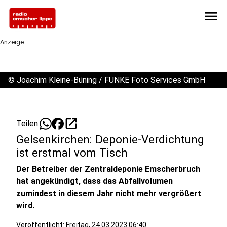
menu
Anzeige
©
Joachim Kleine-Büning / FUNKE Foto Services GmbH
open_in_new
Teilen:
Gelsenkirchen: Deponie-Verdichtung
ist erstmal vom Tisch
Der Betreiber der Zentraldeponie Emscherbruch
hat angekündigt, dass das Abfallvolumen
zumindest in diesem Jahr nicht mehr vergrößert
wird.
Veröffentlicht:
Freitag, 24.03.2023 06:40