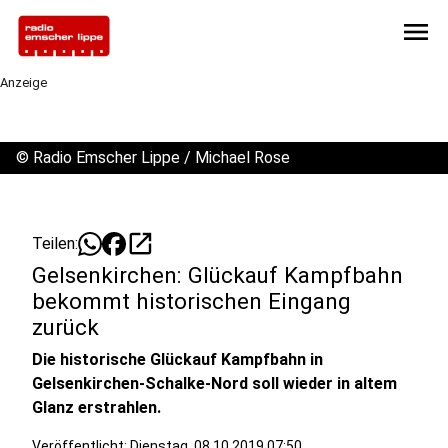
menu
Anzeige
©
Radio Emscher Lippe / Michael Rose
open_in_new
Teilen:
Gelsenkirchen: Glückauf Kampfbahn
bekommt historischen Eingang
zurück
Die historische Glückauf Kampfbahn in
Gelsenkirchen-Schalke-Nord soll wieder in altem
Glanz erstrahlen.
Veröffentlicht:
Dienstag, 08.10.2019 07:50