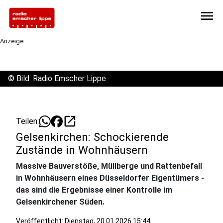
menu
Anzeige
©
Bild: Radio Emscher Lippe
open_in_new
Teilen:
Gelsenkirchen: Schockierende
Zustände in Wohnhäusern
Massive Bauverstöße, Müllberge und Rattenbefall
in Wohnhäusern eines Düsseldorfer Eigentümers -
das sind die Ergebnisse einer Kontrolle im
Gelsenkirchener Süden.
Veröffentlicht:
Dienstag, 20.01.2026 15:44