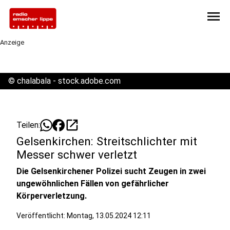
menu
Anzeige
©
chalabala - stock.adobe.com
open_in_new
Teilen:
Gelsenkirchen: Streitschlichter mit
Messer schwer verletzt
Die Gelsenkirchener Polizei sucht Zeugen in zwei
ungewöhnlichen Fällen von gefährlicher
Körperverletzung.
Veröffentlicht:
Montag, 13.05.2024 12:11