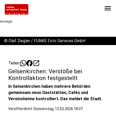
menu
Anzeige
©
Olaf Ziegler / FUNKE Foto Services GmbH
open_in_new
Teilen:
Gelsenkirchen: Verstöße bei
Kontrollaktion festgestellt
In Gelsenkirchen haben mehrere Behörden
gemeinsam neun Gaststätten, Cafés und
Vereinsheime kontrolliert. Das meldet die Stadt.
Veröffentlicht:
Donnerstag, 12.02.2026 18:07