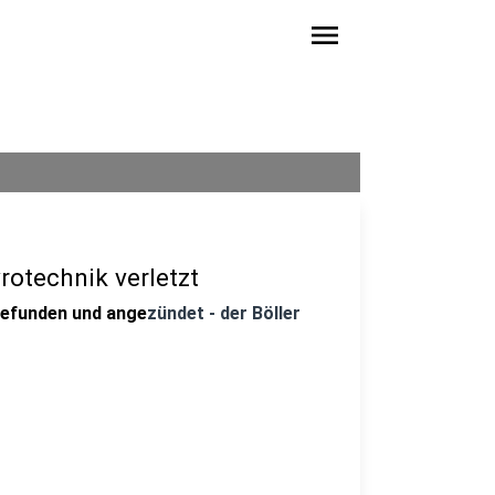
menu
rotechnik verletzt
 gefunden und ange
zündet - der Böller