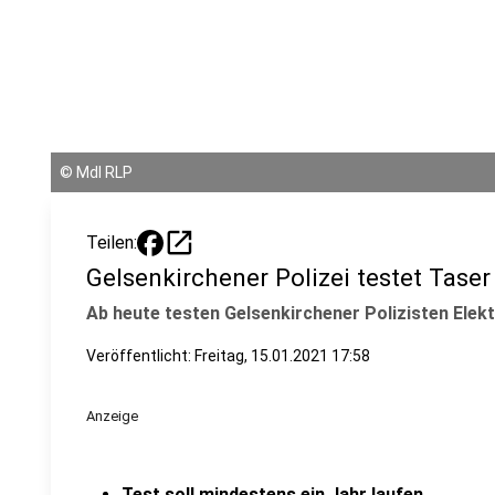
©
MdI RLP
open_in_new
Teilen:
Gelsenkirchener Polizei testet Taser
Ab heute testen Gelsenkirchener Polizisten Elek
Veröffentlicht:
Freitag, 15.01.2021 17:58
Anzeige
Test soll mindestens ein Jahr laufen