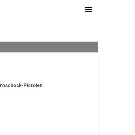
menu
troschock-Pistolen.