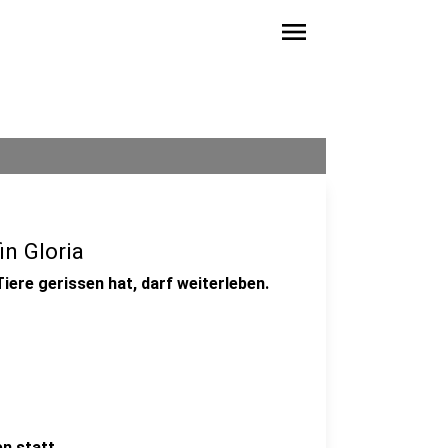
menu
in Gloria
Tiere gerissen hat, darf weiterleben.
n statt