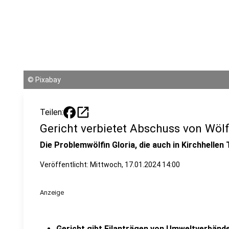
©
Pixabay
open_in_new
Teilen:
Gericht verbietet Abschuss von Wölf
Die Problemwölfin Gloria, die auch in Kirchhellen 
Veröffentlicht:
Mittwoch, 17.01.2024 14:00
Anzeige
Gericht gibt Eilanträgen von Umweltverbände