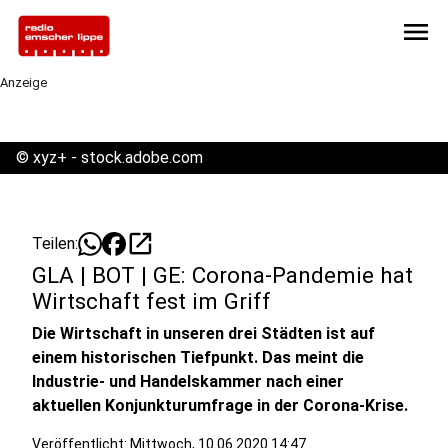
menu
Anzeige
©
xyz+ - stock.adobe.com
open_in_new
Teilen:
GLA | BOT | GE: Corona-Pandemie hat
Wirtschaft fest im Griff
Die Wirtschaft in unseren drei Städten ist auf
einem historischen Tiefpunkt. Das meint die
Industrie- und Handelskammer nach einer
aktuellen Konjunkturumfrage in der Corona-Krise.
Veröffentlicht:
Mittwoch, 10.06.2020 14:47