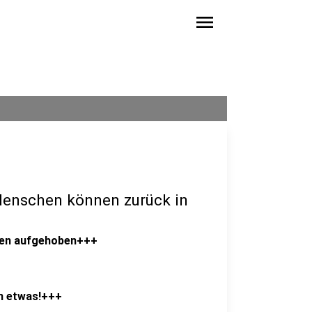
menu
Menschen können zurück in
den aufgehoben+++
h etwas!+++