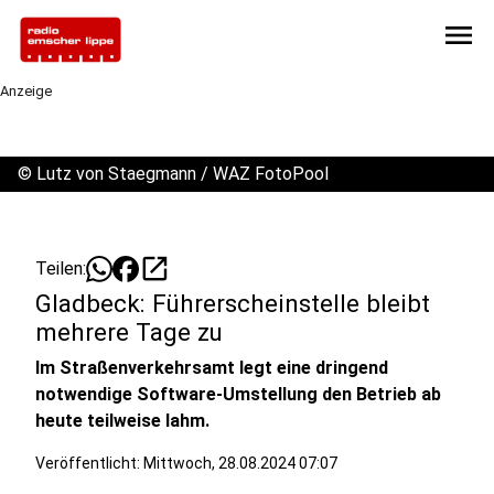
menu
Anzeige
©
Lutz von Staegmann / WAZ FotoPool
open_in_new
Teilen:
Gladbeck: Führerscheinstelle bleibt
mehrere Tage zu
Im Straßenverkehrsamt legt eine dringend
notwendige Software-Umstellung den Betrieb ab
heute teilweise lahm.
Veröffentlicht:
Mittwoch, 28.08.2024 07:07