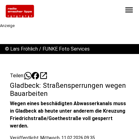
menu
Anzeige
©
Lars Fröhlich / FUNKE Foto Services
open_in_new
Teilen:
Gladbeck: Straßensperrungen wegen
Bauarbeiten
Wegen eines beschädigten Abwasserkanals muss
in Gladbeck ab heute unter anderem die Kreuzung
Friedrichstraße/Goethestraße voll gesperrt
werden.
Veröffentlicht:
Mittwoch, 11.02.2026 09:35