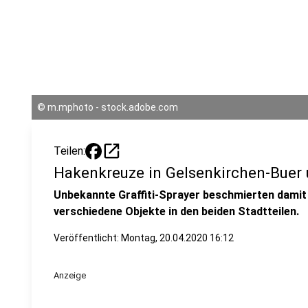
©
m.mphoto - stock.adobe.com
open_in_new
Teilen:
Hakenkreuze in Gelsenkirchen-Buer 
Unbekannte Graffiti-Sprayer beschmierten damit 
verschiedene Objekte in den beiden Stadtteilen.
Veröffentlicht:
Montag, 20.04.2020 16:12
Anzeige