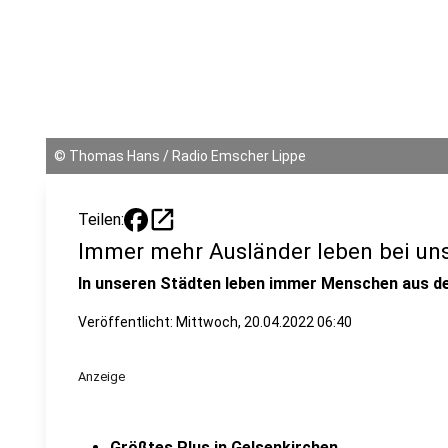
©
Thomas Hans / Radio Emscher Lippe
open_in_new
Teilen:
Immer mehr Ausländer leben bei un
In unseren Städten leben immer Menschen aus d
Veröffentlicht:
Mittwoch, 20.04.2022 06:40
Anzeige
Größtes Plus in Gelsenkirchen