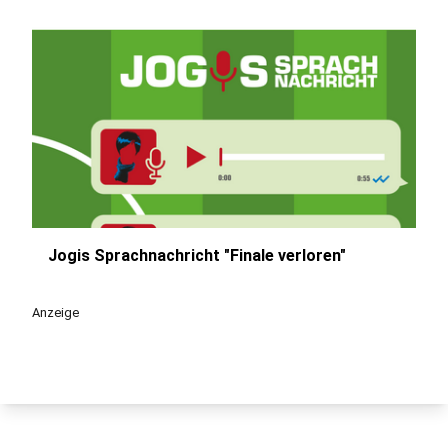
Jogis Sprachnachricht "Finale verloren"
play_circle
Anzeige