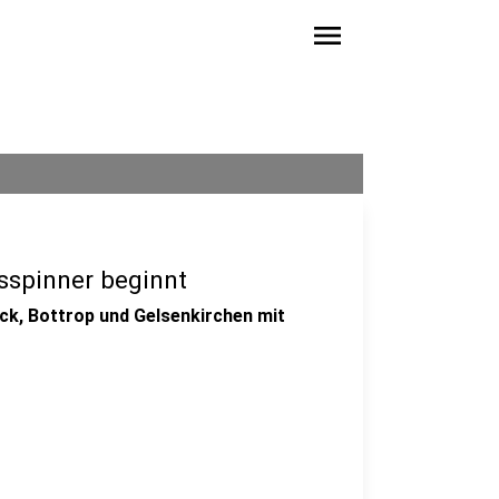
menu
spinner beginnt
k, Bottrop und Gelsenkirchen mit